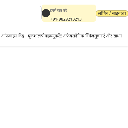
हमसे बात करें
लॉगिन / साइनअप
+91-9829213213
ऑफ़लाइन केंद्र
बुकशाला
पीवाईक्यू
करेंट अफेयर्स
दैनिक क्विज़
सूचनाएँ और साधन