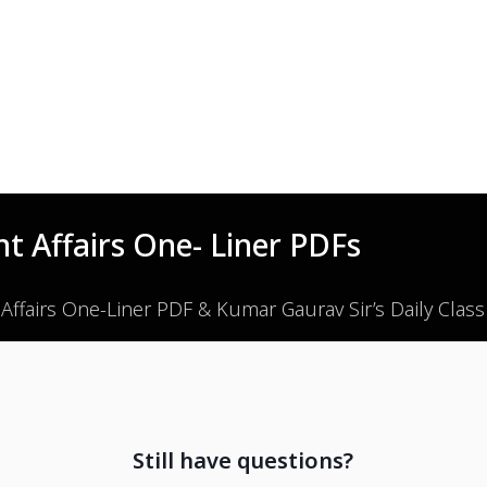
t Affairs One- Liner PDFs
 Affairs One-Liner PDF & Kumar Gaurav Sir’s Daily Clas
Still have questions?