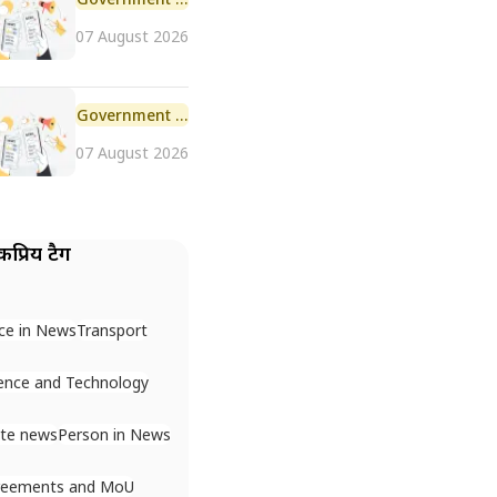
07 August 2026
Government Scheme
07 August 2026
प्रिय टैग
ce in News
Transport
ence and Technology
ate news
Person in News
reements and MoU