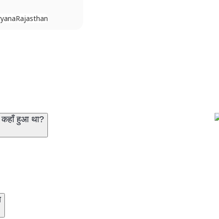
ryana
Rajasthan
कहाँ हुआ था?
ा