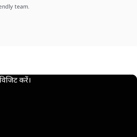
iendly team.
िजिट करें।