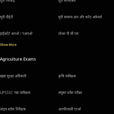
यूपी एसआई
यूपी कॉन्स्टेबल
यूपी पीईटी
यूपी सामान्य ज्ञान और करेंट अफेयर्स
हाईकोर्ट आरओ / एआरओ
लोअर पी सी एस
Show More
Agriculture Exams
खाद्य सुरक्षा अधिकारी
कृषि पर्यवेक्षक
UPSSSC गन्ना पर्यवेक्षक
संयुक्त प्रवेश परीक्षा
लाइव स्टॉक निरीक्षक
आरपीएससी एएओ