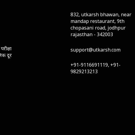
832, utkarsh bhawan, near
mandap restaurant, 9th
chopasani road, jodhpur
rajasthan - 342003
परीक्षा
support@utkarsh.com
लिक दूर
+91-9116691119, +91-
9829213213