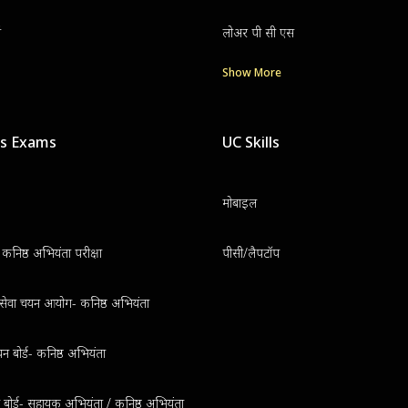
ग
लोअर पी सी एस
Show More
us Exams
UC Skills
मोबाइल
निष्ठ अभियंता परीक्षा
पीसी/लैपटॉप
थ सेवा चयन आयोग- कनिष्ठ अभियंता
न बोर्ड- कनिष्ठ अभियंता
ुत बोर्ड- सहायक अभियंता / कनिष्ठ अभियंता