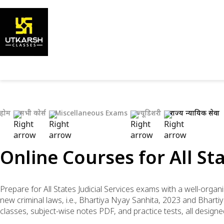
होम
सभी कोर्स
Miscellaneous Exams
ज्यूडिशरी
राज्य न्यायिक सेवा
Online Courses for All St
Prepare for All States Judicial Services exams with a well-organ
new criminal laws, i.e., Bhartiya Nyay Sanhita, 2023 and Bhart
classes, subject-wise notes PDF, and practice tests, all desig