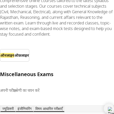
comprehensive online courses tailored to the latest syllabus
and selection stages. Our courses cover technical subjects
(Civil, Mechanical, Electrical), along with General Knowledge of
Rajasthan, Reasoning, and current affairs relevant to the
written exam. Learn through live and recorded classes, topic-
wise notes, and exam-based mock tests designed to help you
stay focused and confident.
ऑनलाइन
ऑफ़लाइन
Miscellaneous Exams
अपनी परीक्षा श्रेणी का चयन करें
ज्यूडिशरी
इंजीनियरिंग
विषय आधारित परीक्षाएँ