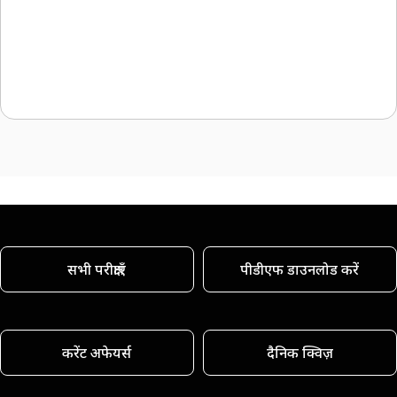
सभी परीक्षाएँ
पीडीएफ डाउनलोड करें
करेंट अफेयर्स
दैनिक क्विज़