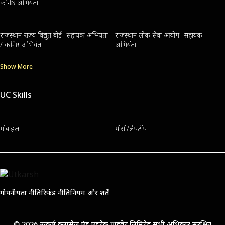
कनिष्ठ अभियंता
राजस्थान राज्य विद्युत बोर्ड- सहायक अभियंता
राजस्थान लोक सेवा आयोग- सहायक
/ कनिष्ठ अभियंता
अभियंता
Show More
UC Skills
मोबाइल
पीसी/लैपटॉप
गोपनीयता नीति
रिफंड नीति
नियम और शर्तें
© 2026 उत्कर्ष क्लासेज एंड एडुटेक प्राइवेट लिमिटेड सभी अधिकार सुरक्षित