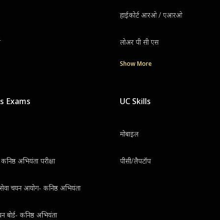
हाईकोर्ट आरओ / एआरओ
ग
लोअर पी सी एस
Show More
us Exams
UC Skills
मोबाइल
निष्ठ अभियंता परीक्षा
पीसी/लैपटॉप
थ सेवा चयन आयोग- कनिष्ठ अभियंता
न बोर्ड- कनिष्ठ अभियंता