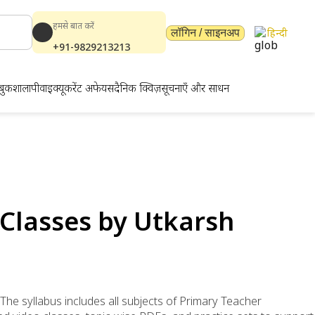
हमसे बात करें
हिन्दी
लॉगिन / साइनअप
+91-9829213213
बुकशाला
पीवाईक्यू
करेंट अफेयर्स
दैनिक क्विज़
सूचनाएँ और साधन
 Classes by Utkarsh
The syllabus includes all subjects of Primary Teacher