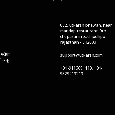
832, utkarsh bhawan, near
mandap restaurant, 9th
chopasani road, jodhpur
rajasthan - 342003
परीक्षा
support@utkarsh.com
लिक दूर
+91-9116691119, +91-
9829213213