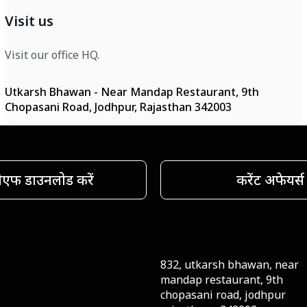
Visit us
Visit our office HQ.
Utkarsh Bhawan - Near Mandap Restaurant, 9th
Chopasani Road, Jodhpur, Rajasthan 342003
ीएफ डाउनलोड करें
करेंट अफेयर्स
832, utkarsh bhawan, near
mandap restaurant, 9th
chopasani road, jodhpur