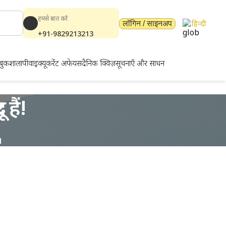
हमसे बात करें
हिन्दी
लॉगिन / साइनअप
+91-9829213213
बुकशाला
पीवाईक्यू
करेंट अफेयर्स
दैनिक क्विज़
सूचनाएँ और साधन
हैं!
।