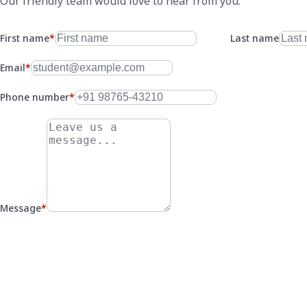
Our friendly team would love to hear from you.
First name
*
Last name
Email
*
Phone number
*
Message
*