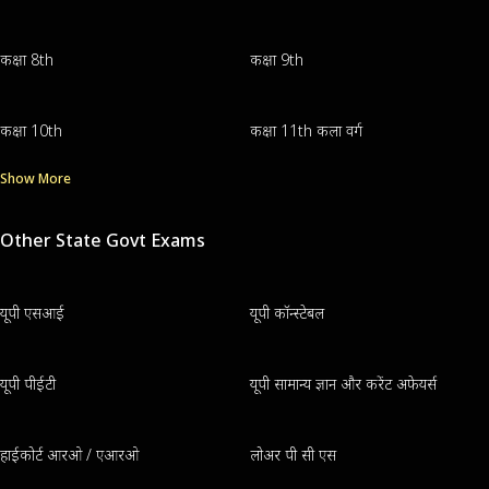
कक्षा 8th
कक्षा 9th
कक्षा 10th
कक्षा 11th कला वर्ग
Show More
Other State Govt Exams
यूपी एसआई
यूपी कॉन्स्टेबल
यूपी पीईटी
यूपी सामान्य ज्ञान और करेंट अफेयर्स
हाईकोर्ट आरओ / एआरओ
लोअर पी सी एस