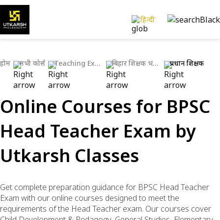
हिन्दी
होम
सभी कोर्स
Teaching Exams
बिहार शिक्षक भर्ती परीक्षाएँ
प्रधान शिक्षक
Online Courses for BPSC
Head Teacher Exam by
Utkarsh Classes
Get complete preparation guidance for BPSC Head Teacher
Exam with our online courses designed to meet the
requirements of the Head Teacher exam. Our courses cover
Child Development & Pedagogy, General Studies, Elementary