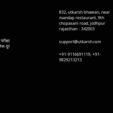
832, utkarsh bhawan, near
mandap restaurant, 9th
chopasani road, jodhpur
rajasthan - 342003
परीक्षा
support@utkarsh.com
लिक दूर
+91-9116691119, +91-
9829213213