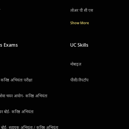
ग
लोअर पी सी एस
Show More
us Exams
UC Skills
मोबाइल
निष्ठ अभियंता परीक्षा
पीसी/लैपटॉप
थ सेवा चयन आयोग- कनिष्ठ अभियंता
न बोर्ड- कनिष्ठ अभियंता
ुत बोर्ड- सहायक अभियंता / कनिष्ठ अभियंता