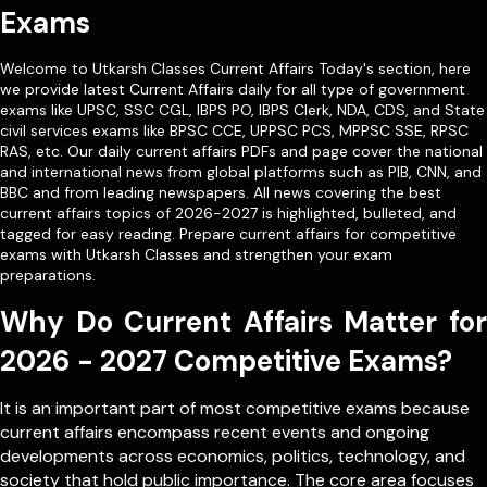
Exams
Welcome to Utkarsh Classes Current Affairs Today's section, here
we provide latest Current Affairs daily for all type of government
exams like
UPSC
,
SSC CGL
,
IBPS PO
,
IBPS Clerk
,
NDA
,
CDS,
and State
civil services exams like
BPSC CCE
,
UPPSC PCS
,
MPPSC SSE
,
RPSC
RAS
, etc. Our
daily current affairs PDFs
and page cover the national
and international news from global platforms such as PIB, CNN, and
BBC and from leading newspapers. All news covering the best
current affairs topics of 2026-2027 is highlighted, bulleted, and
tagged for easy reading. Prepare current affairs for competitive
exams with Utkarsh Classes and strengthen your exam
preparations.
Why Do Current Affairs Matter for
2026 - 2027 Competitive Exams?
It is an important part of most competitive exams because
current affairs encompass recent events and ongoing
developments across economics, politics, technology, and
society that hold public importance. The core area focuses