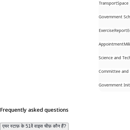
Transport
Space
Government Sc
Exercise
Report
E
Appointment
Mil
Science and Tec
Committee and
Government Init
Frequently asked questions
एयर स्टाफ़ के 51वें वाइस चीफ़ कौन हैं?