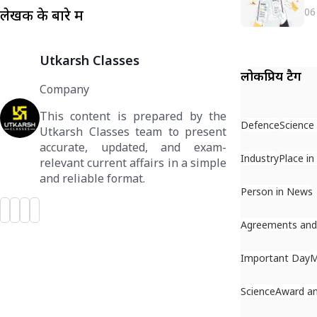
06
लेखक के बारे में
Utkarsh Classes
लोकप्रिय टैग
Company
This content is prepared by the
Defence
Science
Utkarsh Classes team to present
accurate, updated, and exam-
Industry
Place i
relevant current affairs in a simple
and reliable format.
Person in News
Agreements an
Important Day
M
Science
Award a