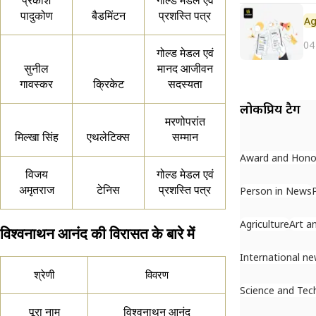
प्रकाश
गोल्ड मेडल एवं
पादुकोण
बैडमिंटन
प्रशस्ति पत्र
04
गोल्ड मेडल एवं
सुनील
मानद आजीवन
गावस्कर
क्रिकेट
सदस्यता
लोकप्रिय टैग
मरणोपरांत
मिल्खा सिंह
एथलेटिक्स
सम्मान
Award and Hono
विजय
गोल्ड मेडल एवं
अमृतराज
टेनिस
प्रशस्ति पत्र
Person in News
Agriculture
Art a
विश्वनाथन आनंद की विरासत के बारे में
International n
श्रेणी
विवरण
Science and Tec
पूरा नाम
विश्वनाथन आनंद