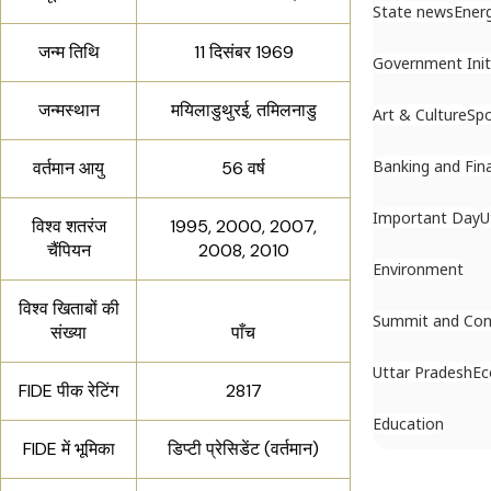
State news
Ener
जन्म तिथि
11 दिसंबर 1969
Government Init
जन्मस्थान
मयिलाडुथुरई, तमिलनाडु
Art & Culture
Spo
Banking and Fin
वर्तमान आयु
56 वर्ष
Important Day
U
विश्व शतरंज
1995, 2000, 2007,
चैंपियन
2008, 2010
Environment
विश्व खिताबों की
Summit and Con
संख्या
पाँच
Uttar Pradesh
E
FIDE पीक रेटिंग
2817
Education
FIDE में भूमिका
डिप्टी प्रेसिडेंट (वर्तमान)