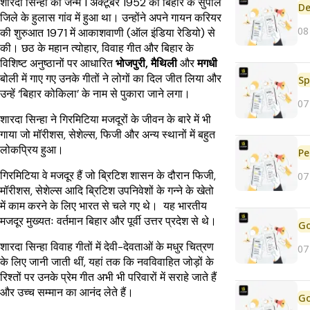
शारदा सिन्हा का जन्म 1 अक्टूबर 1952 को बिहार के सुपौल
De
जिले के हुलास गांव में हुआ था। उन्होंने अपने गायन करियर
08
की शुरुआत 1971 में आकाशवाणी (ऑल इंडिया रेडियो) से
की। छठ के महान त्योहार, विवाह गीत और बिहार के
विशिष्ट अनुष्ठानों पर आधारित
भोजपुरी, मैथिली
और
मगधी
बोली में गाए गए उनके गीतों ने लोगों का दिल जीत लिया और
Sp
उन्हें ‘बिहार कोकिला’ के नाम से पुकारा जाने लगा।
07
शारदा सिन्हा ने गिरमिटिया मजदूरों के जीवन के बारे में भी
गाया जो मॉरीशस, सेशेल्स, फिजी और अन्य स्थानों में बहुत
लोकप्रिय हुआ।
Pe
गिरमिटिया वे मजदूर हैं जो ब्रिटिश शासन के दौरान फिजी,
07
मॉरीशस, सेशेल्स आदि ब्रिटिश उपनिवेशों के गन्ने के खेतो
में काम करने के लिए भारत से चले गए थे। यह भारतीय
मजदूर मुख्यतः वर्तमान बिहार और पूर्वी उत्तर प्रदेश से थे।
शारदा सिन्हा विवाह गीतों में देवी-देवताओं के मधुर चित्रण
07
के लिए जानी जाती थीं, यहां तक ​​कि नवविवाहित जोड़ों के
रिश्तों पर उनके प्रेम गीत अभी भी परिवारों में सराहे जाते हैं
और उच्च सम्मान का आनंद लेते हैं।