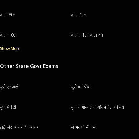
कक्षा 8th
कक्षा 9th
कक्षा 10th
कक्षा 11th कला वर्ग
Show More
Other State Govt Exams
यूपी एसआई
यूपी कॉन्स्टेबल
यूपी पीईटी
यूपी सामान्य ज्ञान और करेंट अफेयर्स
हाईकोर्ट आरओ / एआरओ
लोअर पी सी एस