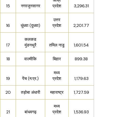
आंध्र
15
नगरजुनसागर
प्रदेश
3,296.31
उत्तर
16
धुंधवा (दुधवा)
प्रदेश
2,201.77
कलकड
17
मुंडनथुरै
तमिल नाडु
1,601.54
18
वाल्मीकि
बिहार
899.38
मध्य
19
पेंच (म.प्र.)
प्रदेश
1,179.63
20
तड़ोबा अंधारी
महाराष्ट्र
1,727.59
मध्य
21
बांधवगढ़
प्रदेश
1,536.93