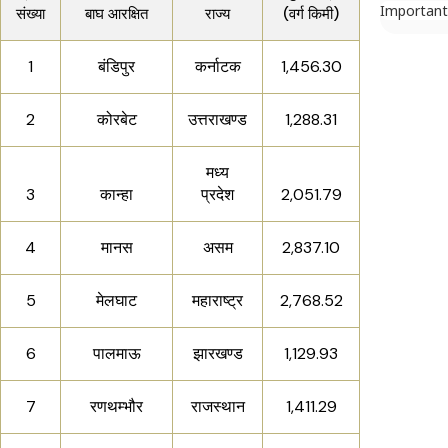
Important
संख्या
बाघ आरक्षित
राज्य
(वर्ग किमी)
1
बंडिपुर
कर्नाटक
1,456.30
2
कोरबेट
उत्तराखण्ड
1,288.31
मध्य
3
कान्हा
प्रदेश
2,051.79
4
मानस
असम
2,837.10
5
मेलघाट
महाराष्ट्र
2,768.52
6
पालमाऊ
झारखण्ड
1,129.93
7
रणथम्भौर
राजस्थान
1,411.29