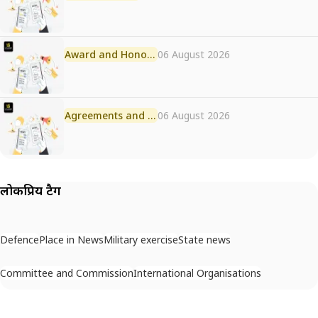
Award and Honour
06 August 2026
Agreements and MoU
06 August 2026
लोकप्रिय टैग
Defence
Place in News
Military exercise
State news
Committee and Commission
International Organisations