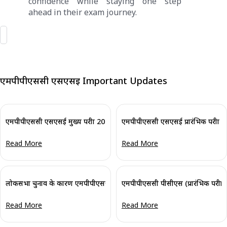
confidence while staying one step
ahead in their exam journey.
एमपीपीएससी एसएसई Important Updates
एमपीपीएससी एसएसई मुख्य परीक्षा 2026 कार्यक्रम जारी: आवेदन एवं परीक्षा तिथियां देख
एमपीपीएससी एसएसई प्रारंभिक परीक्षा त
Read More
Read More
लोकसभा चुनाव के कारण एमपीपीएससी प्रारंभिक परीक्षा 2024 स्थगित; विवरण जानें
एमपीपीएससी पीसीएस (प्रारंभिक परीक्षा
Read More
Read More