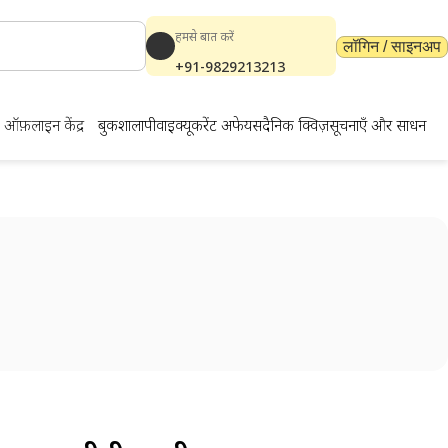
हमसे बात करें
लॉगिन / साइनअप
+91-9829213213
ऑफ़लाइन केंद्र
बुकशाला
पीवाईक्यू
करेंट अफेयर्स
दैनिक क्विज़
सूचनाएँ और साधन