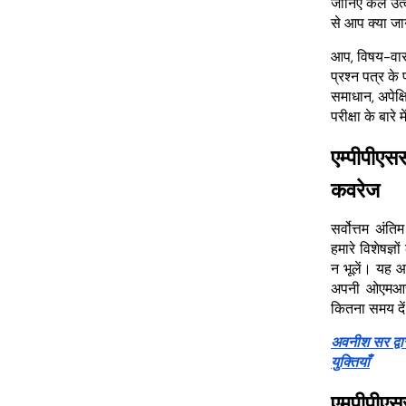
जानिए कल उत्क
से आप क्या जाने
आप, विषय-वार प
प्रश्न पत्र के 
समाधान, अपेक
परीक्षा के बारे 
एम्पीपीएसस
कवरेज
सर्वोत्तम अंत
हमारे विशेषज्ञो
न भूलें। यह आ
अपनी ओएमआर श
कितना समय दे
अवनीश सर द्व
युक्तियाँ
एमपीपीएस