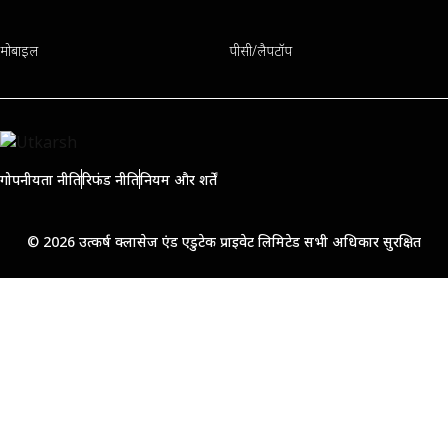
मोबाइल
पीसी/लैपटॉप
गोपनीयता नीति
रिफंड नीति
नियम और शर्तें
© 2026 उत्कर्ष क्लासेज एंड एडुटेक प्राइवेट लिमिटेड सभी अधिकार सुरक्षित