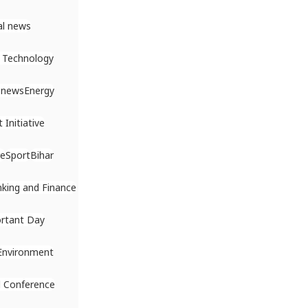
al news
 Technology
 news
Energy
Initiative
re
Sport
Bihar
king and Finance
rtant Day
Environment
 Conference