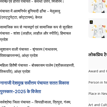
स्वच्छ एवं हरित पंचायत - कवर्था उत्तर, मिजोरम।
पंचायत में आत्मनिर्भर बुनियादी ढाँचा - मेलुकावु
(एराट्टुपेट्टा, कोट्टायम), केरल
सामाजिक रूप से न्यायपूर्ण एवं सामाजिक रूप से सुरक्षित
पंचायत - शांशा (लाहौल, लाहौल और स्पीति), हिमाचल
प्रदेश
सुशासन वाली पंचायत - शृंगवरम (नाथावरम,
लोकप्रिय ट
विशाखापत्तनम), आंध्र प्रदेश
महिला हितैषी पंचायत - बोक्कासम पालेम (श्रीकलाहस्ती,
Award and 
तिरूपति), आंध्र प्रदेश
नानाजी देशमुख सर्वोत्तम पंचायत सतत विकास
Person in 
पुरस्कार-2025
के विजेता
Place in Ne
सर्वश्रेष्ठ जिला पंचायत – सिपाहीजाला, त्रिपुरा, गंजम,
Art and Cul