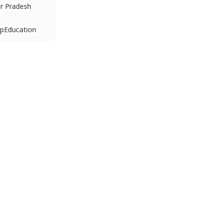
r Pradesh
p
Education