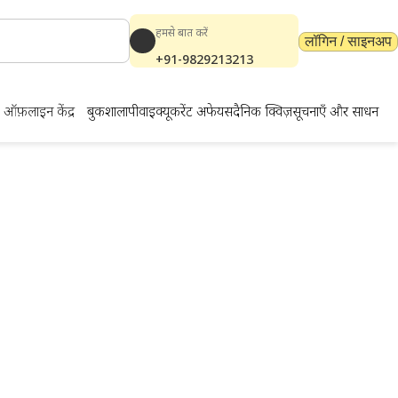
हमसे बात करें
लॉगिन / साइनअप
+91-9829213213
ऑफ़लाइन केंद्र
बुकशाला
पीवाईक्यू
करेंट अफेयर्स
दैनिक क्विज़
सूचनाएँ और साधन