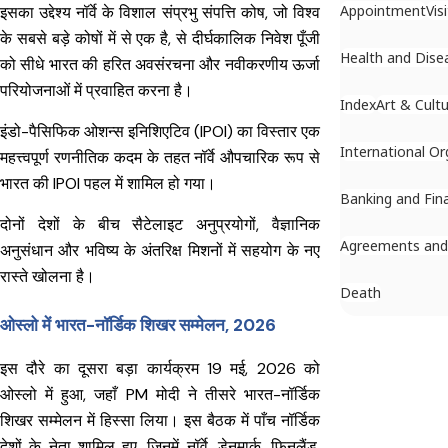
Appointment
Vis
इसका उद्देश्य नॉर्वे के विशाल संप्रभु संपत्ति कोष, जो विश्व
के सबसे बड़े कोषों में से एक है, से दीर्घकालिक निवेश पूँजी
Health and Dise
को सीधे भारत की हरित अवसंरचना और नवीकरणीय ऊर्जा
परियोजनाओं में प्रवाहित करना है।
Index
Art & Cult
इंडो-पैसिफिक ओशन्स इनिशिएटिव (IPOI) का विस्तार एक
International Or
महत्त्वपूर्ण रणनीतिक कदम के तहत नॉर्वे औपचारिक रूप से
भारत की IPOI पहल में शामिल हो गया।
Banking and Fin
दोनों देशों के बीच सैटेलाइट अनुप्रयोगों, वैज्ञानिक
Agreements an
अनुसंधान और भविष्य के अंतरिक्ष मिशनों में सहयोग के नए
रास्ते खोलना है।
Death
ओस्लो में भारत-नॉर्डिक शिखर सम्मेलन, 2026
इस दौरे का दूसरा बड़ा कार्यक्रम 19 मई, 2026 को
ओस्लो में हुआ, जहाँ PM मोदी ने तीसरे भारत-नॉर्डिक
शिखर सम्मेलन में हिस्सा लिया। इस बैठक में पाँच नॉर्डिक
देशों के नेता शामिल हुए, जिनमें नॉर्वे, डेनमार्क, फ़िनलैंड,