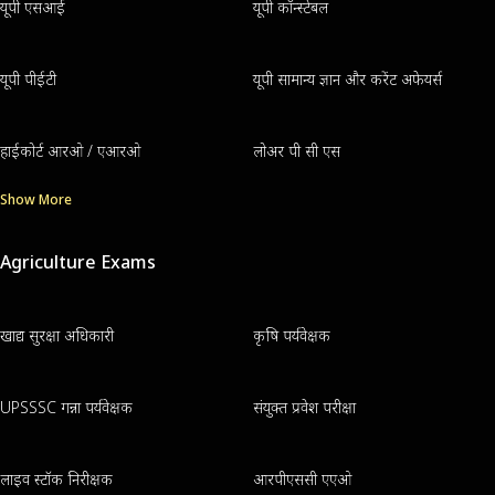
यूपी एसआई
यूपी कॉन्स्टेबल
यूपी पीईटी
यूपी सामान्य ज्ञान और करेंट अफेयर्स
हाईकोर्ट आरओ / एआरओ
लोअर पी सी एस
Show More
Agriculture Exams
खाद्य सुरक्षा अधिकारी
कृषि पर्यवेक्षक
UPSSSC गन्ना पर्यवेक्षक
संयुक्त प्रवेश परीक्षा
लाइव स्टॉक निरीक्षक
आरपीएससी एएओ