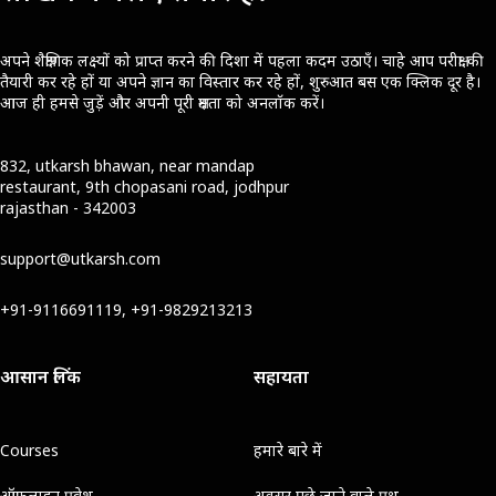
अपने शैक्षणिक लक्ष्यों को प्राप्त करने की दिशा में पहला कदम उठाएँ। चाहे आप परीक्षा की
तैयारी कर रहे हों या अपने ज्ञान का विस्तार कर रहे हों, शुरुआत बस एक क्लिक दूर है।
आज ही हमसे जुड़ें और अपनी पूरी क्षमता को अनलॉक करें।
832, utkarsh bhawan, near mandap
restaurant, 9th chopasani road, jodhpur
rajasthan - 342003
support@utkarsh.com
+91-9116691119, +91-9829213213
आसान लिंक
सहायता
Courses
हमारे बारे में
ऑफ़लाइन प्रवेश
अक्सर पूछे जाने वाले प्रश्न