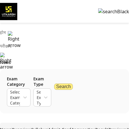
होम
परीक्षाएं
News
Exam
Exam
Category
Type
Search
Select
Select
Exam
Exam
Category
Type