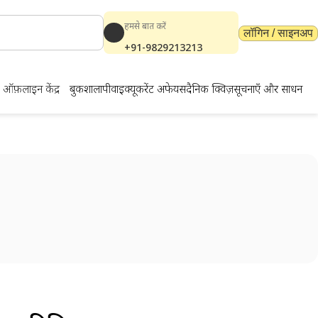
हमसे बात करें
लॉगिन / साइनअप
+91-9829213213
ऑफ़लाइन केंद्र
बुकशाला
पीवाईक्यू
करेंट अफेयर्स
दैनिक क्विज़
सूचनाएँ और साधन