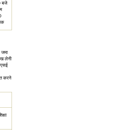
 बजे
ाम
0
तक
6 जमा
ेख लेनी
बीएसई
्त करने
िक्षा