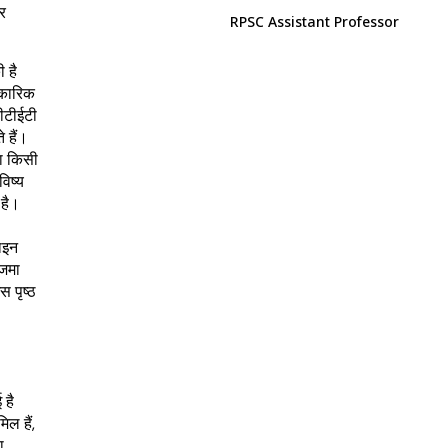
बर
RPSC Assistant Professor
 है
िकारिक
ीटीईटी
 हैं।
ा किसी
विष्य
 है।
ाइन
 जमा
 पृष्ठ
 है
ल हैं,
ा,