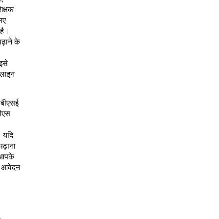
शिक्षक
िए
 है।
ढ़ाने के
इसे
फ़लाइन
ीबीएसई
वीएस
। यदि
पढ़ाना
 आपके
ए आवेदन