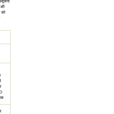
िसूचना
 की
ा को
ा
0
े
र
00
तक
र