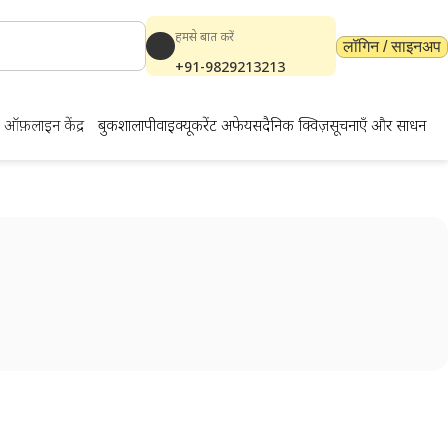
हमसे बात करें
लॉगिन / साइनअप
+91-9829213213
ऑफ़लाइन केंद्र
बुकशाला
पीवाईक्यू
करेंट अफेयर्स
दैनिक क्विज़
सूचनाएँ और साधन