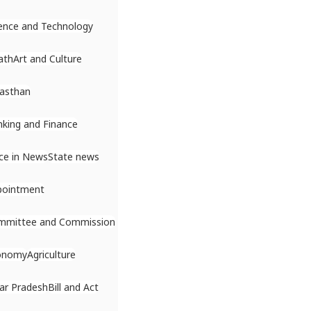
ence and Technology
ath
Art and Culture
asthan
king and Finance
ce in News
State news
pointment
mmittee and Commission
onomy
Agriculture
ar Pradesh
Bill and Act