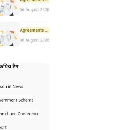
06 August 2026
Agreements and MoU
06 August 2026
प्रिय टैग
son in News
vernment Scheme
mmit and Conference
port