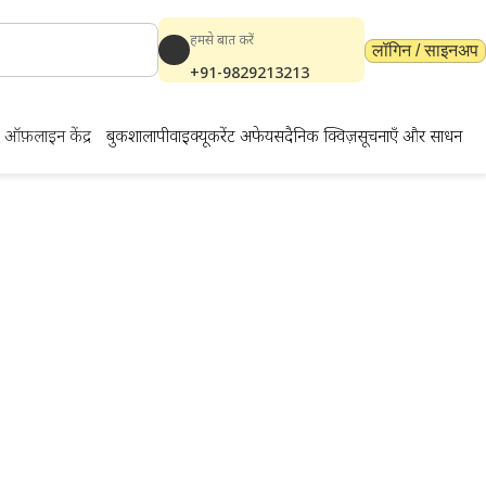
हमसे बात करें
लॉगिन / साइनअप
+91-9829213213
ऑफ़लाइन केंद्र
बुकशाला
पीवाईक्यू
करेंट अफेयर्स
दैनिक क्विज़
सूचनाएँ और साधन