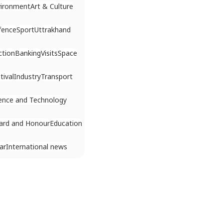
vironment
Art & Culture
fence
Sport
Uttrakhand
ction
Banking
Visits
Space
tival
Industry
Transport
ence and Technology
ard and Honour
Education
ar
International news