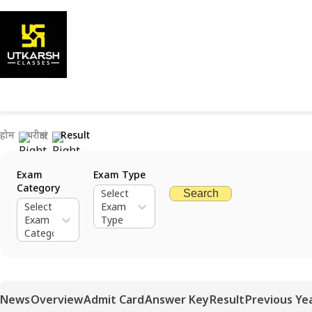
होम
परीक्षाएं
Result
Exam
Exam Type
Category
Select
Search
Select
Exam
Exam
Type
Category
News
Overview
Admit Card
Answer Key
Result
Previous Ye