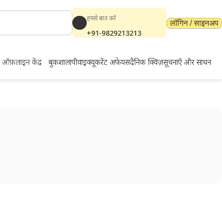
हमसे बात करें
लॉगिन / साइनअप
+91-9829213213
ऑफ़लाइन केंद्र
बुकशाला
पीवाईक्यू
करेंट अफेयर्स
दैनिक क्विज़
सूचनाएँ और साधन