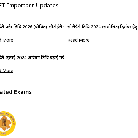
ET Important Updates
टी परीक्षा तिथि 2026 (घोषित): सीटीईटी फरवरी परीक्षा कार्यक्रम देखें
सीटीईटी तिथि 2024 (संशोधित) दिसंबर हेतु: परी
d More
Read More
ईटी जुलाई 2024 आवेदन तिथि बढ़ाई गई: अभी आवेदन करें
d More
(सीबीएसई) द्वारा सीटीईटी मार्कशीट 2026 जारी कर दी गई है। केंद्रीय माध...
lated Exams