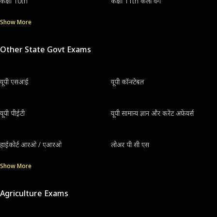
कक्षा 10th
कक्षा 11th कला वर्ग
Show More
Other State Govt Exams
यूपी एसआई
यूपी कॉन्स्टेबल
यूपी पीईटी
यूपी सामान्य ज्ञान और करेंट अफेयर्स
हाईकोर्ट आरओ / एआरओ
लोअर पी सी एस
Show More
Agriculture Exams