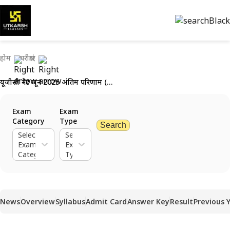
होम
परीक्षाएं
यूजीसी नेट जून 2025 अंतिम परिणाम (जारी): अंतिम उत्तर कुंजी व कट-ऑफ देखें
Exam
Exam
Category
Type
Search
Select
Select
Exam
Exam
Category
Type
News
Overview
Syllabus
Admit Card
Answer Key
Result
Previous 