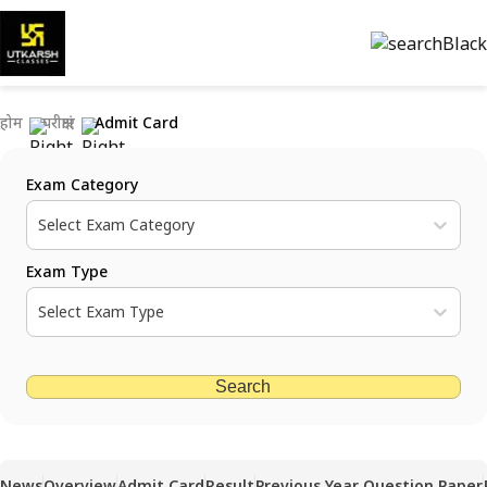
होम
परीक्षाएं
Admit Card
Exam Category
Select Exam Category
Exam Type
Select Exam Type
Search
News
Overview
Admit Card
Result
Previous Year Question Paper