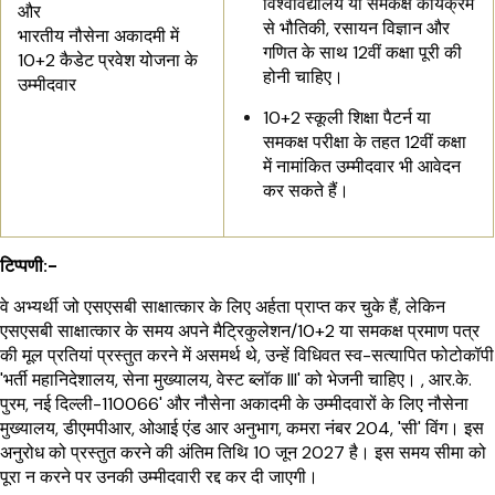
विश्वविद्यालय या समकक्ष कार्यक्रम
और
से भौतिकी, रसायन विज्ञान और
भारतीय नौसेना अकादमी में
गणित के साथ 12वीं कक्षा पूरी की
10+2 कैडेट प्रवेश योजना के
होनी चाहिए।
उम्मीदवार
10+2 स्कूली शिक्षा पैटर्न या
समकक्ष परीक्षा के तहत 12वीं कक्षा
में नामांकित उम्मीदवार भी आवेदन
कर सकते हैं।
टिप्पणी:-
वे अभ्यर्थी जो एसएसबी साक्षात्कार के लिए अर्हता प्राप्त कर चुके हैं, लेकिन
एसएसबी साक्षात्कार के समय अपने मैट्रिकुलेशन/10+2 या समकक्ष प्रमाण पत्र
की मूल प्रतियां प्रस्तुत करने में असमर्थ थे, उन्हें विधिवत स्व-सत्यापित फोटोकॉपी
'भर्ती महानिदेशालय, सेना मुख्यालय, वेस्ट ब्लॉक III' को भेजनी चाहिए। , आर.के.
पुरम, नई दिल्ली-110066' और नौसेना अकादमी के उम्मीदवारों के लिए नौसेना
मुख्यालय, डीएमपीआर, ओआई एंड आर अनुभाग, कमरा नंबर 204, 'सी' विंग।
इस
अनुरोध को प्रस्तुत करने की अंतिम तिथि
10 जून 2027
है। इस समय सीमा को
पूरा न करने पर उनकी उम्मीदवारी रद्द कर दी जाएगी।