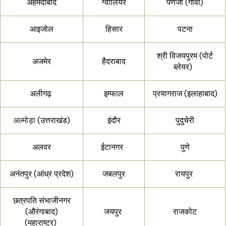
अहमदाबाद
ग्वालियर
पणजी (गोवा)
आइजोल
हिसार
पटना
श्री विजयपुरम (पोर्ट
अजमेर
हैदराबाद
ब्लेयर)
अलीगढ़
इम्फाल
प्रयागराज (इलाहाबाद)
अल्मोड़ा
(उत्तराखंड)
इंदौर
पुदुचेरी
अलवर
ईटानगर
पुणे
अनंतपुर (आंध्र प्रदेश)
जबलपुर
रायपुर
छत्रपति संभाजीनगर
(औरंगाबाद)
जयपुर
राजकोट
(महाराष्ट्र)