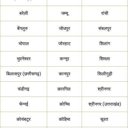
बरेली
जम्मू
रांची
बेंगलुरु
जोधपुर
संबलपुर
भोपाल
जोरहाट
शिलांग
भुवनेश्वर
कन्नूर
शिमला
बिलासपुर (छत्तीसगढ़)
कानपुर
सिलीगुड़ी
चंडीगढ़
कारगिल
श्रीनगर
चेन्नई
कोच्चि
श्रीनगर (उत्तराखंड)
कोयंबटूर
कोहिमा
सूरत