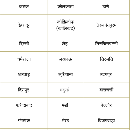
कटक
कोलकाता
ठाणे
कोझिकोड
देहरादून
तिरुवनंतपुरम
(कालिकट)
दिल्ली
लेह
तिरुचिरापल्ली
धर्मशाला
लखनऊ
तिरुपति
धारवाड़
लुधियाना
उदयपुर
दिसपुर
वाराणसी
मदुरई
फरीदाबाद
मंडी
वेल्लोर
गंगटोक
मेरठ
विजयवाड़ा