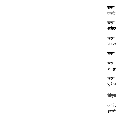
चरण
करके 
चरण
आवेदन
चरण
विवरण
चरण 
चरण
का भु
चरण
पुष्ट
बीएस
फॉर्म
अपनी 