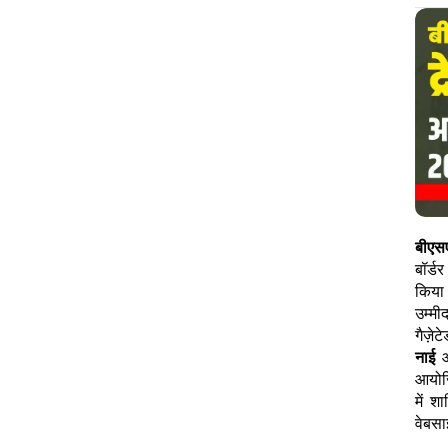
बीएस
बॉर्ड
किया 
उम्मी
गैज़ेट
नाई
औ
आयोजि
में श
वेबसा