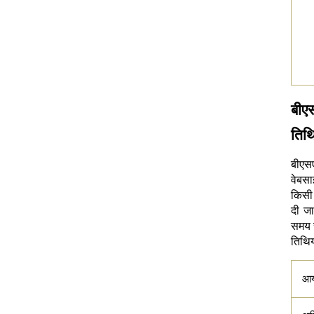
बीएस
तिथि
बीएस
वेबसा
किसी 
दी ज
समय स
तिथिय
आ