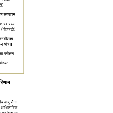
टी)
ेज़ सत्यापन
क स्वास्थ्य
ण (पीएफटी)
लनशीलता
ण-I और II
सा परीक्षण
योग्यता
परिणाम
ीय वायु सेना
की आधिकारिक