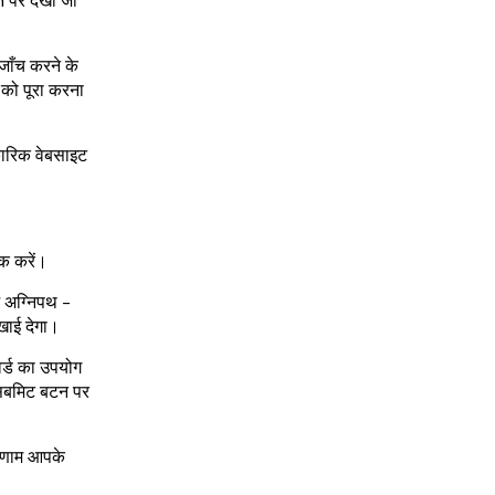
पर देखा जा
जाँच करने के
ं को पूरा करना
कारिक वेबसाइट
िक करें।
 अग्निपथ -
खाई देगा।
र्ड का उपयोग
द सबमिट बटन पर
िणाम आपके