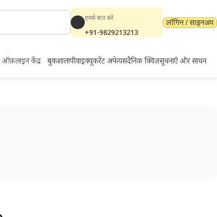
हमसे बात करें
लॉगिन / साइनअप
+91-9829213213
ऑफ़लाइन केंद्र
बुकशाला
पीवाईक्यू
करेंट अफेयर्स
दैनिक क्विज़
सूचनाएँ और साधन