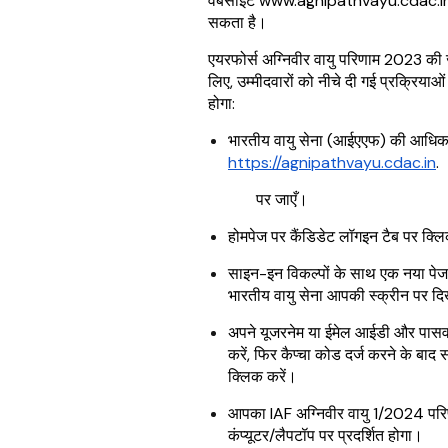
वेबसाइट www.agnipathvayu.cdac.in 
सकता है।
एयरफोर्स अग्निवीर वायु परिणाम 2023 की 
लिए, उम्मीदवारों को नीचे दी गई प्रक्रियाओ
होगा:
भारतीय वायु सेना (आईएएफ) की आधि
https://agnipathvayu.cdac.in
.
पर जाएँ।
होमपेज पर कैंडिडेट लॉगइन टैब पर क्ल
साइन-इन विकल्पों के साथ एक नया पेज
भारतीय वायु सेना आपकी स्क्रीन पर दि
अपने यूजरनेम या ईमेल आईडी और पासव
करें, फिर कैप्चा कोड दर्ज करने के बा
क्लिक करें।
आपका IAF अग्निवीर वायु 1/2024 पर
कंप्यूटर/लैपटॉप पर प्रदर्शित होगा।