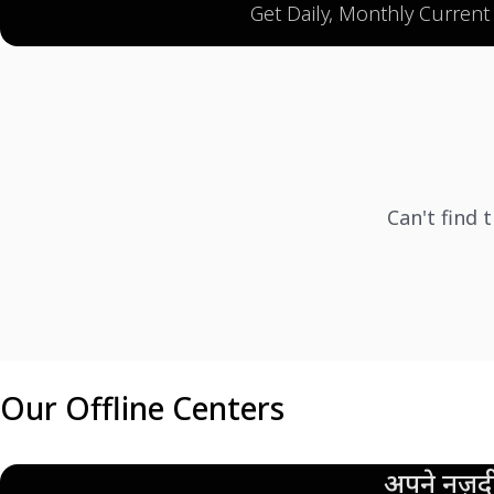
Get Daily, Monthly Current
Can't find 
Our Offline Centers
अपने नज़दी