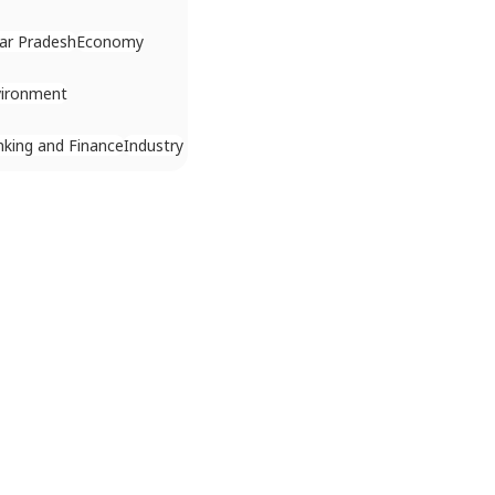
ar Pradesh
Economy
vironment
king and Finance
Industry