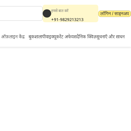
हमसे बात करें
लॉगिन / साइनअप
+91-9829213213
ऑफ़लाइन केंद्र
बुकशाला
पीवाईक्यू
करेंट अफेयर्स
दैनिक क्विज़
सूचनाएँ और साधन