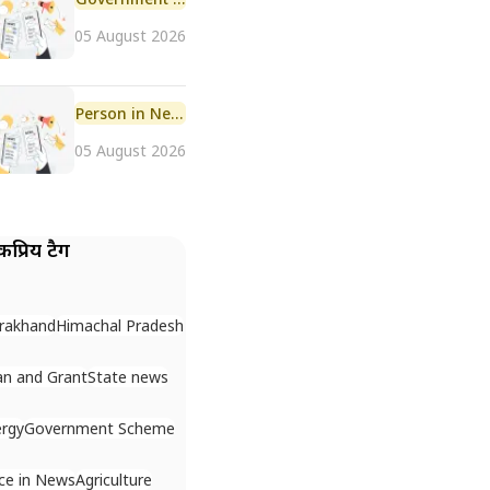
05 August 2026
Person in News
05 August 2026
प्रिय टैग
rakhand
Himachal Pradesh
n and Grant
State news
rgy
Government Scheme
ce in News
Agriculture