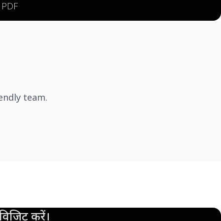
s PDF
iendly team.
िजिट करें।