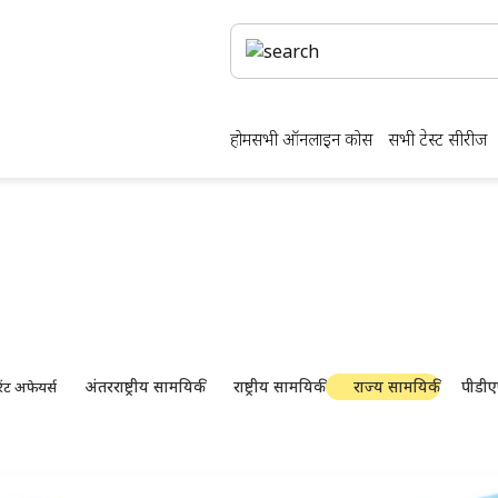
होम
सभी ऑनलाइन कोर्स
सभी टेस्ट सीरीज
ंट अफेयर्स — स्थानीय अपडेट
य-स्तरीय समाचार, अधिसूचनाएं और डाउनलोड करने योग्य अध्ययन सा
अंतरराष्ट्रीय सामयिकी
राष्ट्रीय सामयिकी
राज्य सामयिकी
पीडीए
ंट अफेयर्स