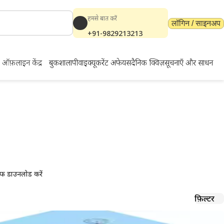
हमसे बात करें
लॉगिन / साइनअप
+91-9829213213
ऑफ़लाइन केंद्र
बुकशाला
पीवाईक्यू
करेंट अफेयर्स
दैनिक क्विज़
सूचनाएँ और साधन
 और पीडीएफ
मग्री
फ डाउनलोड करें
फ़िल्टर