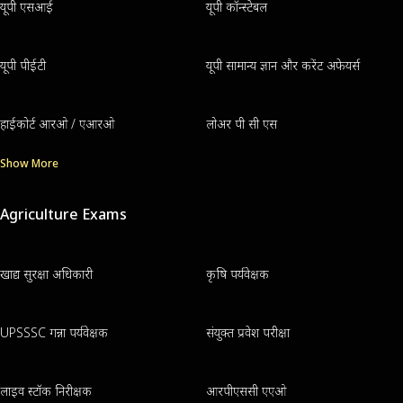
यूपी एसआई
यूपी कॉन्स्टेबल
यूपी पीईटी
यूपी सामान्य ज्ञान और करेंट अफेयर्स
हाईकोर्ट आरओ / एआरओ
लोअर पी सी एस
Show More
Agriculture Exams
खाद्य सुरक्षा अधिकारी
कृषि पर्यवेक्षक
UPSSSC गन्ना पर्यवेक्षक
संयुक्त प्रवेश परीक्षा
लाइव स्टॉक निरीक्षक
आरपीएससी एएओ