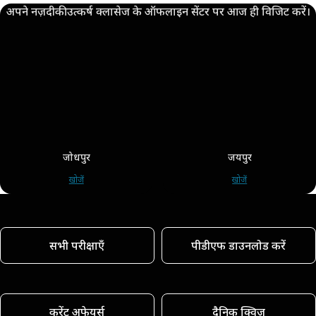
अपने नज़दीकी उत्कर्ष क्लासेज के ऑफलाइन सेंटर पर आज ही विजिट करें।
जोधपुर
जयपुर
खोजें
खोजें
सभी परीक्षाएँ
पीडीएफ डाउनलोड करें
करेंट अफेयर्स
दैनिक क्विज़