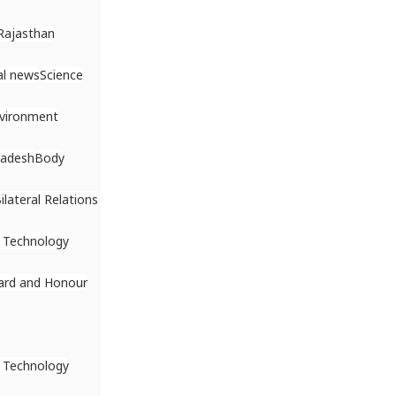
Rajasthan
al news
Science
vironment
radesh
Body
ilateral Relations
 Technology
rd and Honour
 Technology