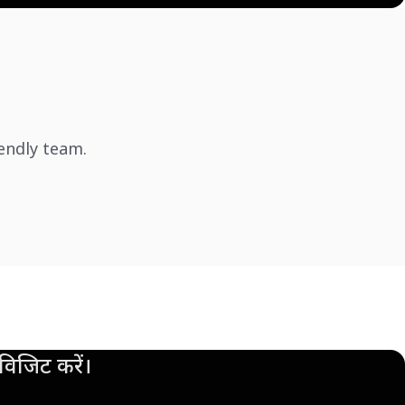
iendly team.
िजिट करें।