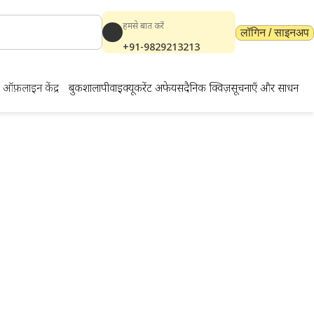
हमसे बात करें
लॉगिन / साइनअप
+91-9829213213
ऑफ़लाइन केंद्र
बुकशाला
पीवाईक्यू
करेंट अफेयर्स
दैनिक क्विज़
सूचनाएँ और साधन