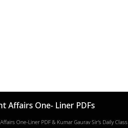
t Affairs One- Liner PDFs
 Affairs One-Liner PDF & Kumar Gaurav Sir’s Daily Clas