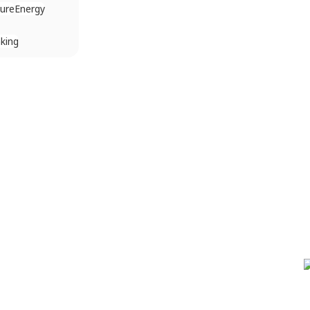
ture
Energy
king