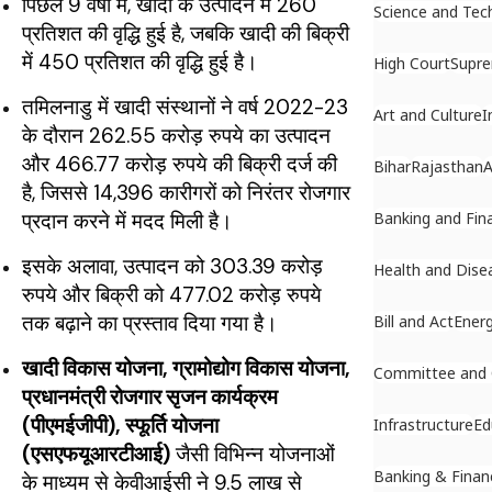
पिछले 9 वर्षों में, खादी के उत्पादन में 260
Science and Tec
प्रतिशत की वृद्धि हुई है, जबकि खादी की बिक्री
में 450 प्रतिशत की वृद्धि हुई है।
High Court
Supr
तमिलनाडु में खादी संस्थानों ने वर्ष 2022-23
Art and Culture
I
के दौरान 262.55 करोड़ रुपये का उत्पादन
और 466.77 करोड़ रुपये की बिक्री दर्ज की
Bihar
Rajasthan
A
है, जिससे 14,396 कारीगरों को निरंतर रोजगार
प्रदान करने में मदद मिली है।
Banking and Fin
इसके अलावा, उत्पादन को 303.39 करोड़
Health and Dise
रुपये और बिक्री को 477.02 करोड़ रुपये
तक बढ़ाने का प्रस्ताव दिया गया है।
Bill and Act
Ener
खादी विकास योजना, ग्रामोद्योग विकास योजना,
Committee and
प्रधानमंत्री रोजगार सृजन कार्यक्रम
(पीएमईजीपी), स्फूर्ति योजना
Infrastructure
Ed
(एसएफयूआरटीआई)
जैसी विभिन्न योजनाओं
Banking & Finan
के माध्यम से केवीआईसी ने 9.5 लाख से