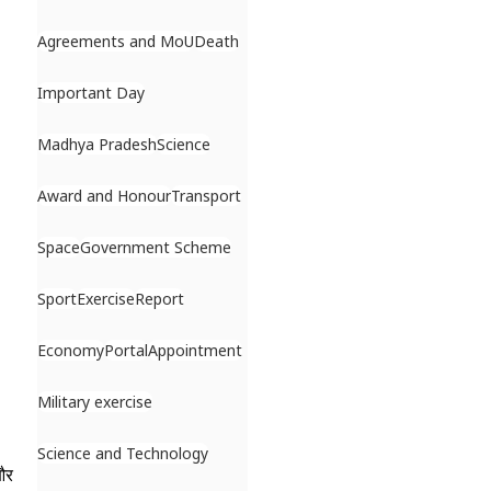
Agreements and MoU
Death
Important Day
Madhya Pradesh
Science
Award and Honour
Transport
Space
Government Scheme
Sport
Exercise
Report
Economy
Portal
Appointment
Military exercise
Science and Technology
और