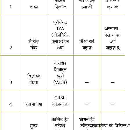
स्टेल्थ
सर्वे जहाज़
वारफेयर
1
टाइप
फ्रिगेट
(लार्ज)
क्राफ्ट
प्रोजेक्ट
17A
अरनाला-
(नीलगिरी-
क्लास का
सीरीज़
क्लास) का
चौथा सर्वे
5वां
2
नंबर
5वां
जहाज़
जहाज़ है,
वारशिप
डिज़ाइन
डिज़ाइन
ब्यूरो
3
किया
(WDB)
—
—
GRSE,
4
बनाया गया
कोलकाता
—
—
कॉम्बैट एंड
ओशन एंड
मुख्य
स्टेल्थ
कोस्टल
सबमरीन्स को डिटेक्ट 