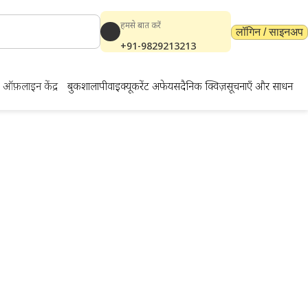
हमसे बात करें
लॉगिन / साइनअप
+91-9829213213
ऑफ़लाइन केंद्र
बुकशाला
पीवाईक्यू
करेंट अफेयर्स
दैनिक क्विज़
सूचनाएँ और साधन