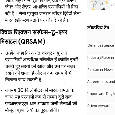
रडार, बहुत कम दूरी की वायु रक्षा प्रणालियाँ,
07
जैमर और लेज़र-आधारित प्रणालियाँ भी मिल
रही हैं। सेना प्रमुख जनरल उपेंद्र द्विवेदी सेना
में स्वदेशीकरण बढ़ाने पर जोर दे रहे हैं।
लोकप्रिय टैग
क्विक रिएक्शन सरफेस-टू-एयर
मिसाइल (QRSAM)
Defence
Science
उन्होंने कहा कि अनंत शस्त्र वायु रक्षा
Industry
Place i
प्रणालियाँ अत्यधिक गतिशील हैं क्योंकि इनमें
चलते हुए लक्ष्यों की खोज और उन पर नज़र
Person in News
रखने की क्षमता है और ये कम समय में भी
निशाना साध सकती हैं।
Agreements an
लगभग 30 किलोमीटर की मारक क्षमता के
Important Day
M
साथ, यह प्रणाली कम से मध्यम दूरी तक
एमआरएसएएम और आकाश जैसी सेनाओं की
Science
Award a
मौजूदा प्रणालियों का पूरक होगी।