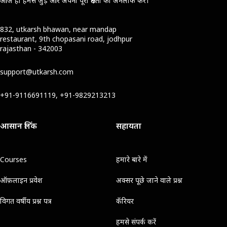
आज ही हमसे जुड़ें और अपनी पूरी क्षमता को अनलॉक करें।
832, utkarsh bhawan, near mandap
restaurant, 9th chopasani road, jodhpur
rajasthan - 342003
support@utkarsh.com
+91-9116691119, +91-9829213213
आसान लिंक
सहायता
Courses
हमारे बारे में
ऑफ़लाइन प्रवेश
अक्सर पूछे जाने वाले प्रश्न
विगत वर्षीय प्रश्न पत्र
कॅरियर
हमसे संपर्क करें