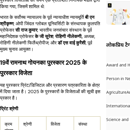
पुरस्कार विजेताओं का चयन एक प्रतिष्ठित निर्णायक मंडल द्वारा
किया गया, जिसमें शामिल थे:
भारत के सर्वोच्च न्यायालय के पूर्व न्यायाधीश न्यायमूर्ति
बी एन
श्रीकृष्ण
; ओपी जिंदल ग्लोबल यूनिवर्सिटी के संस्थापक कुलपति
प्रोफेसर
सी राज कुमार
; भारतीय जनसंचार संस्थान के पूर्व
महानिदेशक प्रोफेसर
के जी सुरेश
;
रोहिणी नीलेकणी,
अध्यक्ष,
रोहिणी नीलेकणी फिलैंथ्रोपीज; और
डॉ एस वाई कुरैशी
, पूर्व
लोकप्रिय टै
मुख्य चुनाव आयुक्त।
19वें रामनाथ गोयनका पुरस्कार 2025 के
Award and 
पुरस्कार विजेता
Person in N
यह पुरस्कार प्रिंट/डिजिटल और प्रसारण पत्रकारिता के क्षेत्र
में दिया जाता है। 2025 के पुरस्कारों के विजेताओं की सूची इस
Agriculture
A
प्रकार है।
Internationa
प्रिंट श्रेणी
Science and
क्रम
श्रेणी
विजेता
संस्था