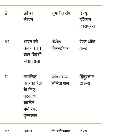
9
फ़ीचर
द न्यू
शुभजीत रॉय
लेखन
इंडियन
एक्सप्रेस
10
भारत को
रेस्ट ऑफ
नीलेश
कवर करने
वर्ल्ड
क्रिस्टोफर
वाले विदेशी
संवाददाता
11
नागरिक
हिंदुस्तान
जीत मशरू,
पत्रकारिता
टाइम्स
सोमिता पाल
के लिए
प्रकाश
कार्डेले
मेमोरियल
पुरस्कार
12
फोटो
द न्यू
पी. रविकुमार