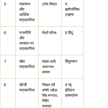
5
व्यवसाय
द
ट्वेश मिश्रा
और
इकोनॉमिक
आर्थिक
टाइम्स
पत्रकारिता
6
राजनीति
द हिंदू
मैत्री पोरेचा
और
सरकार पर
पत्रकारिता
7
खेल
हिंदुस्तान
शहाब अली,
पत्रकारिता
अमरनाथ
कश्यप
8
खोजी
द न्यू
निहाल एपी
पत्रकारिता
इंडियन
कोशी, महेंद्र
एक्सप्रेस
सिंह मनराल,
मिहिर
वासवदा