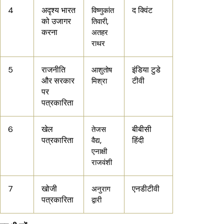
4
अदृश्य भारत
द क्विंट
विष्णुकांत
को उजागर
तिवारी,
करना
अतहर
राथर
5
राजनीति
इंडिया टुडे
आशुतोष
और सरकार
टीवी
मिश्रा
पर
पत्रकारिता
6
खेल
बीबीसी
तेजस
पत्रकारिता
हिंदी
वैद्य,
एनाक्षी
राजवंशी
7
खोजी
एनडीटीवी
अनुराग
पत्रकारिता
द्वारी