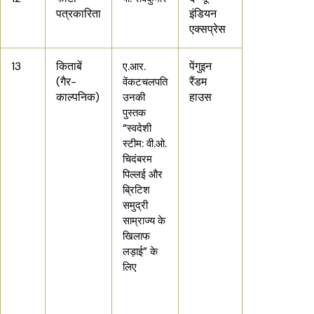
पत्रकारिता
इंडियन
एक्सप्रेस
13
किताबें
पेंगुइन
ए.आर.
(गैर-
रैंडम
वेंकटचलपति
काल्पनिक)
हाउस
उनकी
पुस्तक
“स्वदेशी
स्टीम: वी.ओ.
चिदंबरम
पिल्लई और
ब्रिटिश
समुद्री
साम्राज्य के
खिलाफ
लड़ाई” के
लिए