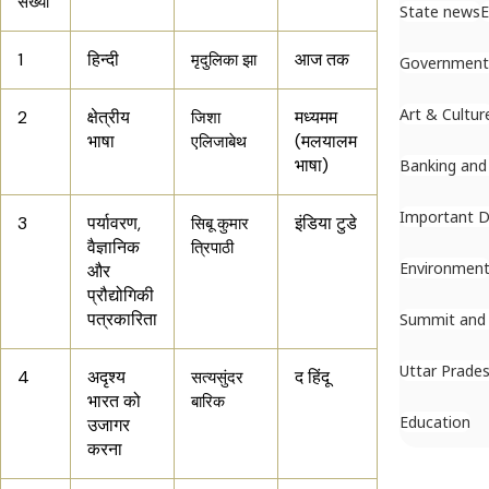
संख्या
State news
E
1
हिन्दी
आज तक
मृदुलिका झा
Government I
Art & Cultur
2
क्षेत्रीय
मध्यमम
जिशा
भाषा
(मलयालम
एलिजाबेथ
भाषा)
Banking and
Important 
3
पर्यावरण,
इंडिया टुडे
सिबू कुमार
वैज्ञानिक
त्रिपाठी
Environmen
और
प्रौद्योगिकी
पत्रकारिता
Summit and
Uttar Prade
4
अदृश्य
द हिंदू
सत्यसुंदर
भारत को
बारिक
Education
उजागर
करना