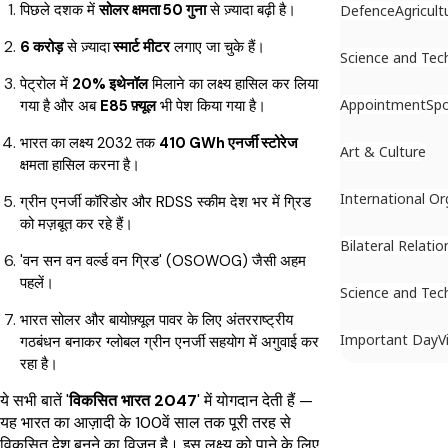
पिछले दशक में
सोलर क्षमता 50 गुना
से ज़्यादा बढ़ी है।
Defence
Agricult
6 करोड़
से ज़्यादा
स्मार्ट मीटर
लगाए जा चुके हैं।
Science and Tec
पेट्रोल में
20% इथेनॉल
मिलाने का लक्ष्य हासिल कर लिया
Appointment
Spo
गया है और अब
E85 फ़्यूल
भी पेश किया गया है।
भारत का लक्ष्य 2032 तक
410 GWh एनर्जी स्टोरेज
Art & Culture
क्षमता हासिल करना है।
International Or
ग्रीन एनर्जी कॉरिडोर और RDSS स्कीम देश भर में ग्रिड
को मज़बूत कर रहे हैं।
Bilateral Relatio
'वन सन वन वर्ल्ड वन ग्रिड' (OSOWOG) जैसी अहम
पहलें।
Science and Tec
भारत सोलर और बायोफ़्यूल पावर के लिए अंतरराष्ट्रीय
Important Day
V
गठबंधन बनाकर ग्लोबल ग्रीन एनर्जी सहयोग में अगुवाई कर
रहा है।
ये सभी बातें '
विकसित भारत 2047
' में योगदान देती हैं —
यह भारत का आज़ादी के 100वें साल तक पूरी तरह से
विकसित देश बनने का विज़न है। इस लक्ष्य को पाने के लिए