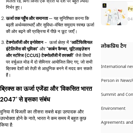
मिलती रहे, बिना किसी एक स्रोत या देश पर बहुत ज़्यादा
निर्भर हुए।
Pe
ऊर्जा तक पहुँच और समानता
— यह सुनिश्चित करना कि
04
बढ़ती अर्थव्यवस्थाएँ और सुविधा-वंचित समुदाय स्वच्छ ऊर्जा
की ओर बढ़ने की प्रक्रिया में पीछे न छूट जाएँ।
टेक्नोलॉजी और इनोवेशन
- ऊर्जा क्षेत्र में “
आर्टिफिशियल
लोकप्रिय टैग
इंटेलिजेंस की भूमिका
" और "
कार्बन कैप्चर, यूटिलाइज़ेशन
और स्टोरेज (CCUS) टेक्नोलॉजी में तरक्की
" जैसे विषयों
पर वर्चुअल मोड में दो सेमिनार आयोजित किए गए, जो सभी
International n
ब्रिक्स देशों को तेज़ी से आधुनिक बनने में मदद कर सकते
हैं।
Person in News
ब्रिक्स का ऊर्जा एजेंडा और 'विकसित भारत
Summit and Con
2047' से इसका संबंध
Environment
दुनिया में बिजली का तीसरा सबसे बड़ा उत्पादक और
उपभोक्ता होने के नाते, भारत ने कम समय में बहुत कुछ
Agreements an
किया है: