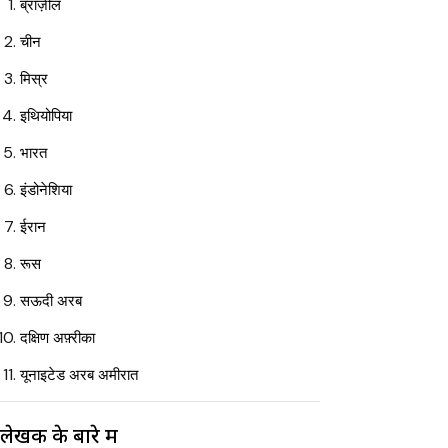
ब्राज़ील
चीन
मिस्र
इथियोपिया
भारत
इंडोनेशिया
ईरान
रूस
सऊदी अरब
दक्षिण अफ़्रीका
यूनाइटेड अरब अमीरात
लेखक के बारे में