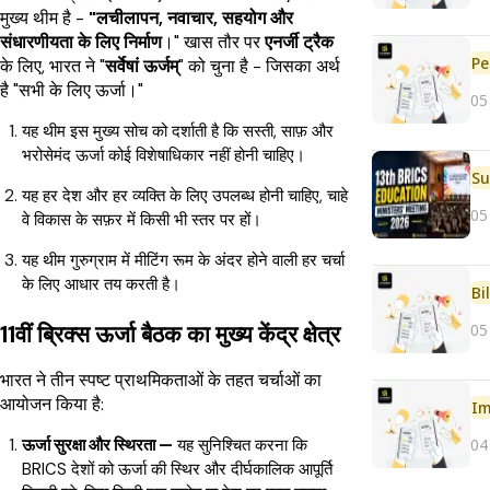
मुख्य थीम है -
"लचीलापन, नवाचार, सहयोग और
संधारणीयता के लिए निर्माण
।" खास तौर पर
एनर्जी ट्रैक
Pe
के लिए, भारत ने "
सर्वेषां ऊर्जम्
" को चुना है - जिसका अर्थ
है "सभी के लिए ऊर्जा।"
05
यह थीम इस मुख्य सोच को दर्शाती है कि सस्ती, साफ़ और
भरोसेमंद ऊर्जा कोई विशेषाधिकार नहीं होनी चाहिए।
यह हर देश और हर व्यक्ति के लिए उपलब्ध होनी चाहिए, चाहे
05
वे विकास के सफ़र में किसी भी स्तर पर हों।
यह थीम गुरुग्राम में मीटिंग रूम के अंदर होने वाली हर चर्चा
के लिए आधार तय करती है।
Bi
05
11वीं ब्रिक्स ऊर्जा बैठक का मुख्य केंद्र क्षेत्र
भारत ने तीन स्पष्ट प्राथमिकताओं के तहत चर्चाओं का
आयोजन किया है:
Im
04
ऊर्जा सुरक्षा और स्थिरता —
यह सुनिश्चित करना कि
BRICS देशों को ऊर्जा की स्थिर और दीर्घकालिक आपूर्ति