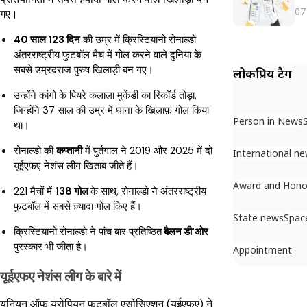
07
गए।
40 साल 123 दिन
की उम्र में क्रिस्टियानो रोनाल्डो
अंतरराष्ट्रीय फुटबॉल मैच में गोल करने वाले दुनिया के
सबसे उम्रदराज पुरुष खिलाड़ी बन गए।
लोकप्रिय टैग
उन्होंने कांगो के पियरे कलाला मुकेंडी का रिकॉर्ड तोड़ा,
जिन्होंने 37 साल की उम्र में घाना के खिलाफ़ गोल किया
Person in News
था।
रोनाल्डो की
कप्तानी
में पुर्तगाल ने 2019 और 2025 में दो
International n
यूईएफए नेशंस लीग खिताब जीते हैं।
Award and Hono
221 मैचों में
138 गोल
के साथ, रोनाल्डो ने अंतरराष्ट्रीय
फुटबॉल में सबसे ज़्यादा गोल किए हैं।
State news
Spac
क्रिस्टियानो रोनाल्डो ने पांच बार प्रतिष्ठित
बैलन डी'ओर
पुरस्कार भी जीता है।
Appointment
यूईएफए नेशंस लीग के बारे में
यूनियन ऑफ़ यूरोपियन फ़ुटबॉल एसोसिएशन (यूईएफए) ने