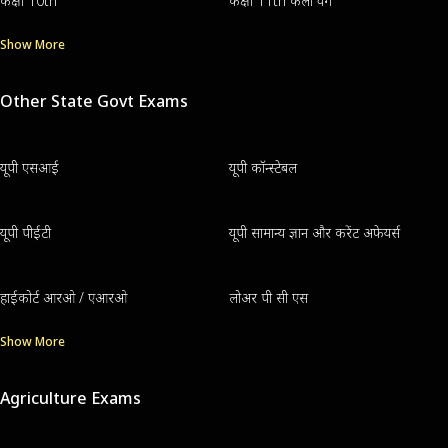
कक्षा 10th
कक्षा 11th कला वर्ग
Show More
Other State Govt Exams
यूपी एसआई
यूपी कॉन्स्टेबल
यूपी पीईटी
यूपी सामान्य ज्ञान और करेंट अफेयर्स
हाईकोर्ट आरओ / एआरओ
लोअर पी सी एस
Show More
Agriculture Exams