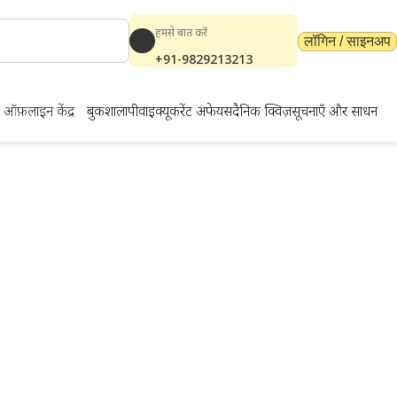
हमसे बात करें
लॉगिन / साइनअप
+91-9829213213
ऑफ़लाइन केंद्र
बुकशाला
पीवाईक्यू
करेंट अफेयर्स
दैनिक क्विज़
सूचनाएँ और साधन