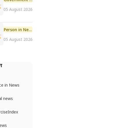
05 August 2026
Person in News
05 August 2026
ैग
ce in News
al news
rcise
Index
News