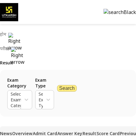
होम
परीक्षाएं
Result
Exam
Exam
Category
Type
Search
Select
Select
Exam
Exam
Category
Type
News
Overview
Admit Card
Answer Key
Result
Score Card
Previou