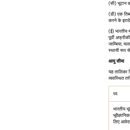
(सी) भूटान 
(डी) एक तिब्
करने के इरा
(ई) भारतीय म
पूर्वी अफ्रीक
जाम्बिया, मल
स्थायी रूप स
आयु सीमा
यह तालिका वि
व्यवस्थित तरी
पद
भारतीय भूवै
भूवैज्ञानिक
लिए आवेदन