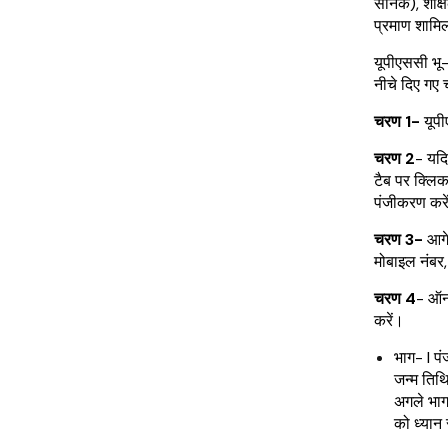
सैनिक), शैक्ष
प्रमाण शामि
यूपीएससी भू-
नीचे दिए गए 
चरण 1-
यूपी
चरण 2
- यदि
टैब पर क्लि
पंजीकरण करे
चरण 3-
आगे
मोबाइल नंब
चरण 4
- ऑनल
करें।
भाग- I पं
जन्म तिथि
अगले भाग 
को ध्यान 