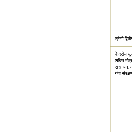
श्रेणी द्विती
केंद्रीय भ
शक्ति मंत
संसाधन, 
गंगा संरक्