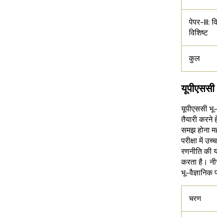
पेपर-III: 
विशिष्ट
कुल
यूपीएससी 
यूपीएससी भू-
तैयारी करने ह
समझ होना महत
परीक्षा में उ
रणनीति की यो
करता है। नी
भू-वैज्ञानिक
चरण