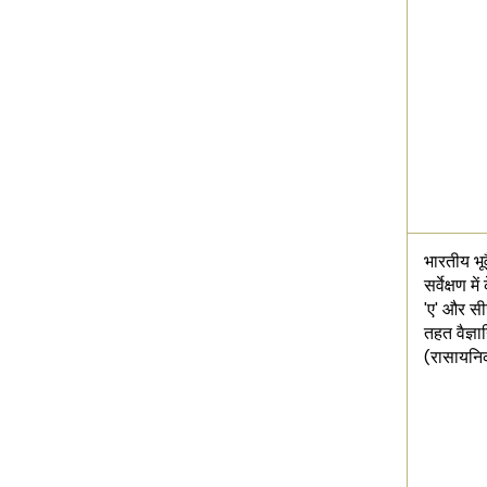
भारतीय भूव
सर्वेक्षण मे
'ए' और सीज
तहत वैज्ञा
(रासायनि