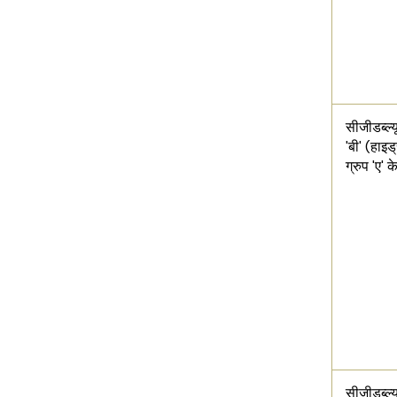
सीजीडब्ल्यू
'बी' (हाइ
ग्रुप 'ए' के
सीजीडब्ल्य