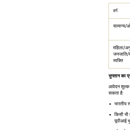
वर्ग
सामान्य/
महिला/अन
जनजाति/बे
व्यक्ति
भुगतान का प
आवेदन शुल्क 
सकता है:
भारतीय स्
किसी भी ब
यूपीआई भ