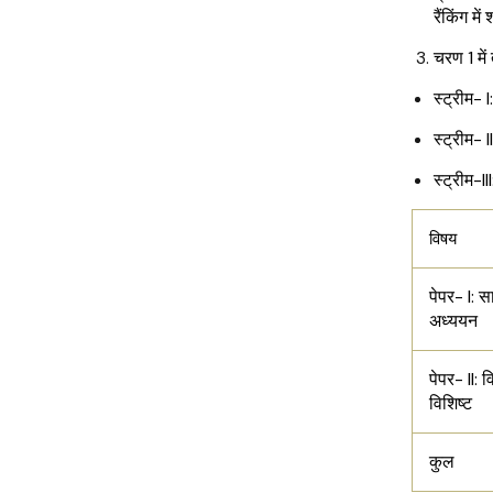
रैंकिंग मे
चरण 1 में 
स्ट्रीम- 
स्ट्रीम- 
स्ट्रीम-I
विषय
पेपर- I: स
अध्ययन
पेपर- II: 
विशिष्ट
कुल