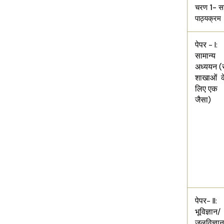
चरण 1- सम्
पाठ्यक्रम
पेपर - I:
सामान्य
अध्ययन 
शाखाओं क
लिए एक
जैसा)
पेपर- II:
भूविज्ञान/
जलविज्ञान