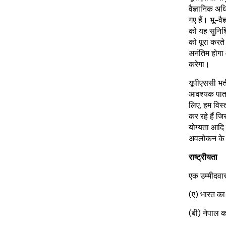
वैज्ञानिक अध
गए हैं। भू-वै
को यह सुनिश
को पूरा करते 
अनंतिम होगा औ
करेगा।
यूपीएससी भर्
आवश्यक पात्
लिए, हम विस्
कर रहे हैं जि
योग्यता आदि 
अवलोकन के लि
राष्ट्रीयता
एक उम्मीदवार
(ए) भारत का
(बी) नेपाल 