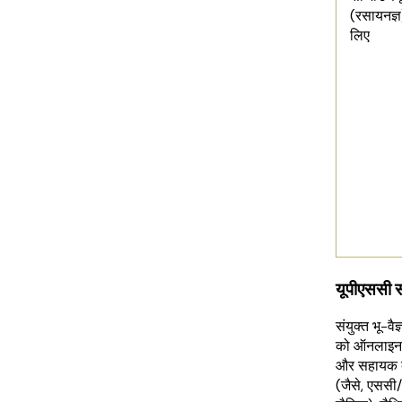
(रसायनज्ञ)
लिए
यूपीएससी स
संयुक्त भू-वै
को ऑनलाइन 
और सहायक दस्
(जैसे, एससी/ 