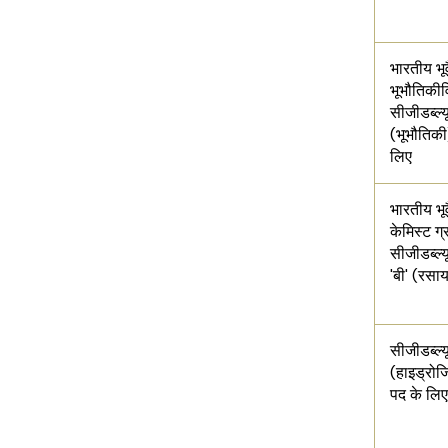
भारतीय भूवै
भूभौतिकीव
सीजीडब्ल्यू
(भूभौतिकी)
लिए
भारतीय भूवै
केमिस्ट ग्
सीजीडब्ल्य
'बी' (रसा
सीजीडब्ल्यू
(हाइड्रोजि
पद के लिए