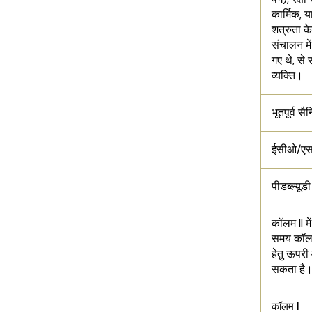
कार्मिक, य
शत्रुता क
संचालन में
गए थे, से 
व्यक्ति।
भूतपूर्व सै
ईसीओ/ए
पीडब्ल्यूडी
कॉलम II म
समय कॉलम I
हेतु ऊपरी
सकता है
कॉलम I