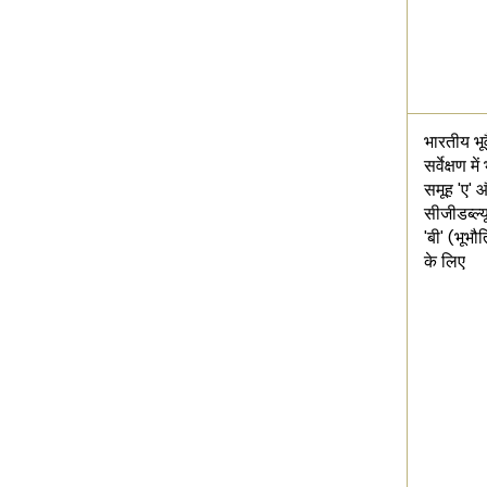
भारतीय भूव
सर्वेक्षण म
समूह 'ए' 
सीजीडब्ल्यू
'बी' (भूभौ
के ​​लिए