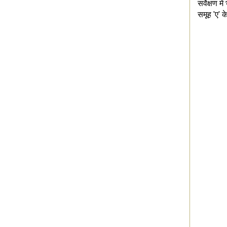
सर्वेक्षण मे
समूह 'ए' क