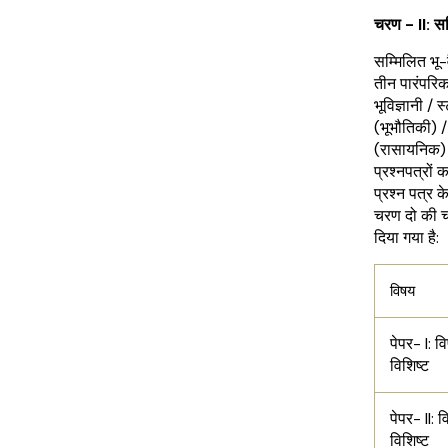
चरण - II: सम्
सम्मिलित भू-वै
तीन पारंपरिक 
भूविज्ञानी / स
(भूभौतिकी) / 
(रासायनिक) )
प्रश्नपत्रों 
प्रश्न पत्र क
चरण दो की च
दिया गया है:
विषय
पेपर- I: व
विशिष्ट
पेपर- II: 
विशिष्ट