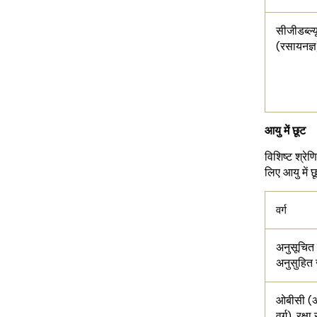
सीजीडब्ल्य
(रसायनज्ञ)
आयु में छूट
विशिष्ट श्रेण
लिए आयु में छ
वर्ग
अनुसूचित
अनुसुहित
ओबीसी (अन
वर्ग), रक्षा