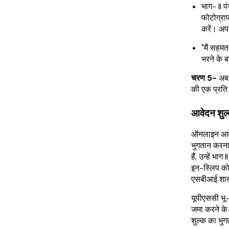
भाग- II प
फोटोग्रा
करें। अपना
"मैं सहम
भरने के 
चरण 5-
अब 
की एक प्रति 
आवेदन शुल
ऑनलाइन आवेद
भुगतान करना
हैं, उन्हें भ
इन-स्लिप को
एसबीआई शाखा
यूपीएससी भू-
जमा करने के
शुल्क का भुग