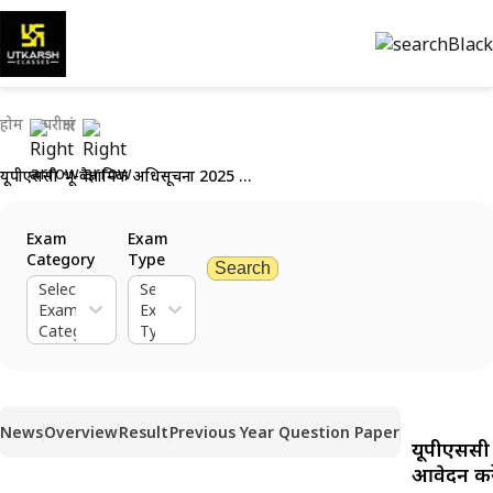
होम
परीक्षाएं
यूपीएससी भू-वैज्ञानिक अधिसूचना 2025 जारी: अभी आवेदन करें
Exam
Exam
Category
Type
Search
Select
Select
Exam
Exam
Category
Type
News
Overview
Result
Previous Year Question Paper
यूपीएससी 
आवेदन करे