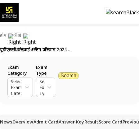
होम
परीक्षाएं
यूपीएससी सीएसई अंतिम परिणाम 2024 (घोषित): परिणाम पीडीएफ डाउनलोड करें
Exam
Exam
Category
Type
Search
Select
Select
Exam
Exam
Category
Type
News
Overview
Admit Card
Answer Key
Result
Score Card
Previou