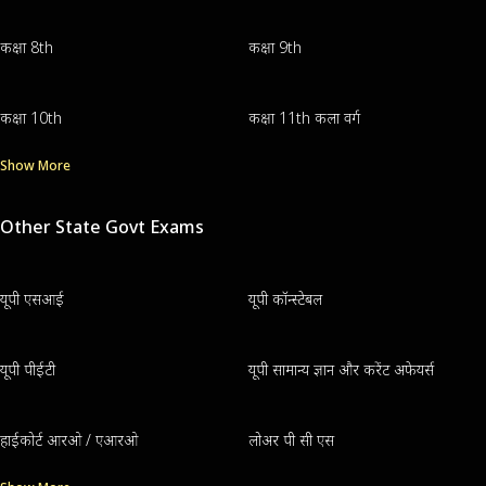
कक्षा 8th
कक्षा 9th
कक्षा 10th
कक्षा 11th कला वर्ग
Show More
Other State Govt Exams
यूपी एसआई
यूपी कॉन्स्टेबल
यूपी पीईटी
यूपी सामान्य ज्ञान और करेंट अफेयर्स
हाईकोर्ट आरओ / एआरओ
लोअर पी सी एस