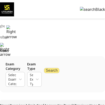
होम
परीक्षाएं
News
Exam
Exam
Category
Type
Search
Select
Select
Exam
Exam
Category
Type