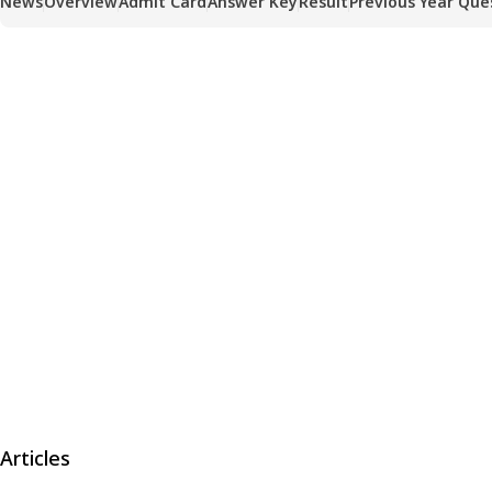
News
Overview
Admit Card
Answer Key
Result
Previous Year Que
Articles