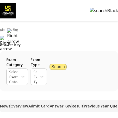
होम
परीक्षाएं
Answer Key
Exam
Exam
Category
Type
Search
Select
Select
Exam
Exam
Category
Type
News
Overview
Admit Card
Answer Key
Result
Previous Year Que